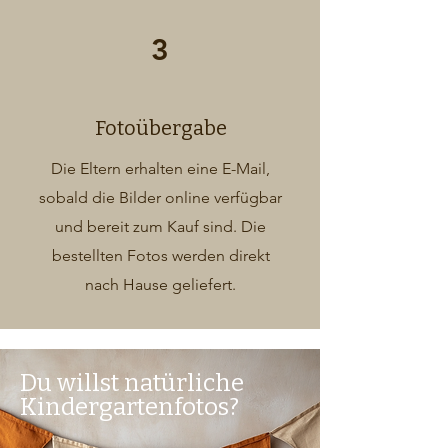
3
Fotoübergabe
Die Eltern erhalten eine E-Mail,
sobald die Bilder online verfügbar
und bereit zum Kauf sind. Die
bestellten Fotos werden direkt
nach Hause geliefert.
Du willst natürliche
Kindergartenfotos?