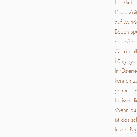
Herzlich
Diese Zei
auf wunde
Bauch spü
du später
Ob du all
hängt gan
In Österr
können zu
gehen. Es
Kulisse d
Wenn du 
ist das s
In der Re