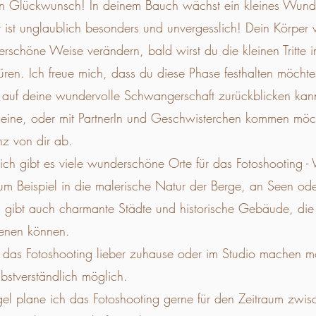
en Glückwunsch! In deinem Bauch wächst ein kleines Wund
t ist unglaublich besonders und unvergesslich! Dein Körper 
rschöne Weise verändern, bald wirst du die kleinen Tritte 
ren. Ich freue mich, dass du diese Phase festhalten möchte
 auf deine wundervolle Schwangerschaft zurückblicken kann
eine, oder mit PartnerIn und Geschwisterchen kommen möch
z von dir ab.
eich gibt es viele wunderschöne Orte für das Fotoshooting -
m Beispiel in die malerische Natur der Berge, an Seen ode
 gibt auch charmante Städte und historische Gebäude, die
ienen können.
das Fotoshooting lieber zuhause oder im Studio machen mö
elbstverständlich möglich.
gel plane ich das Fotoshooting gerne für den Zeitraum zwis