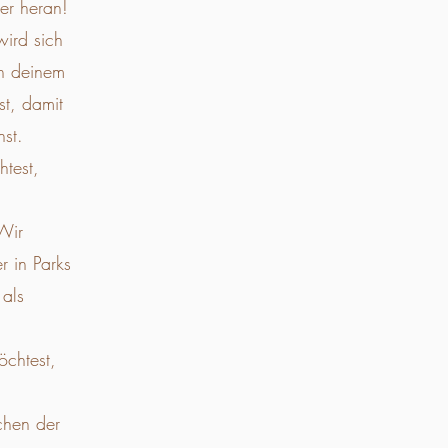
er heran!
wird sich
in deinem
st, damit
st.
test,
 Wir
r in Parks
 als
chtest,
chen der